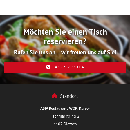
Möchten Sie einen Tisch
reservieren?
Rufen SIe uns an – wir freuen uns auf Sie!
+43 7252 380 04
Standort

ASIA Restaurant WOK Kaiser
Fachmarktring 2
4407 Dietach